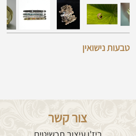
צור קשר
ביז'ו עיצוב תכשיטים
רות הכהן 2 חיפה , 3244810
מייל:
adi@bijou.co.il
טל': 04-8242159​
עקבו אחרינו ב -
שם:
טלפון: